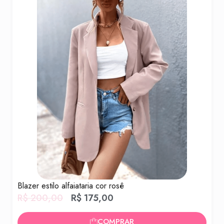
Blazer estilo alfaiataria cor rosê
Bla
R$
200,00
R$
175,00
R$
COMPRAR